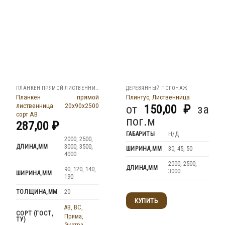
ПЛАНКЕН ПРЯМОЙ ЛИСТВЕННИЦА
ДЕРЕВЯННЫЙ ПОГОНАЖ
Планкен прямой
Плинтус, Лиственница
лиственница 20x90x2500
от
150,00
₽
за
сорт АВ
пог.м
287,00
₽
ГАБАРИТЫ
Н/Д
2000, 2500,
ДЛИНА,ММ
3000, 3500,
ШИРИНА,ММ
30, 45, 50
4000
2000, 2500,
ДЛИНА,ММ
90, 120, 140,
3000
ШИРИНА,ММ
190
Этот
ТОЛЩИНА,ММ
20
товар
КУПИТЬ
AB
,
BC
,
имеет
СОРТ (ГОСТ,
Прима
,
ТУ)
несколько