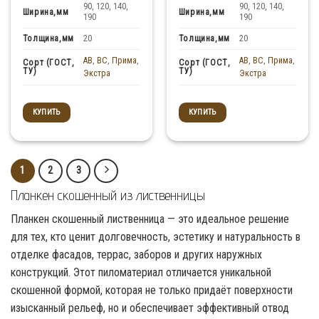
90, 120, 140,
90, 120, 140,
Ширина,мм
Ширина,мм
190
190
Толщина,мм
Толщина,мм
20
20
AB
,
BC
,
Прима
,
AB
,
BC
,
Прима
,
Сорт (ГОСТ,
Сорт (ГОСТ,
ТУ)
ТУ)
Экстра
Экстра
КУПИТЬ
КУПИТЬ
1
2
3
Планкен скошенный из лиственницы
Планкен скошенный лиственница — это идеальное решение
для тех, кто ценит долговечность, эстетику и натуральность в
отделке фасадов, террас, заборов и других наружных
конструкций. Этот пиломатериал отличается уникальной
скошенной формой, которая не только придаёт поверхности
изысканный рельеф, но и обеспечивает эффективный отвод