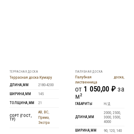
ТЕРРАСНАЯ ДОСКА
ПАЛУБНАЯ ДОСКА
Палубная доска,
Террасная доска Кумару
лиственница
ДЛИНА,ММ
2180-4200
от
1 050,00
₽
за
ШИРИНА,ММ
145
м²
ТОЛЩИНА,ММ
21
ГАБАРИТЫ
Н/Д
AB
,
BC
,
2000, 2500,
СОРТ (ГОСТ,
ДЛИНА,ММ
3000, 3500,
Прима
,
ТУ)
4000
Экстра
ШИРИНА,ММ
90, 120, 140