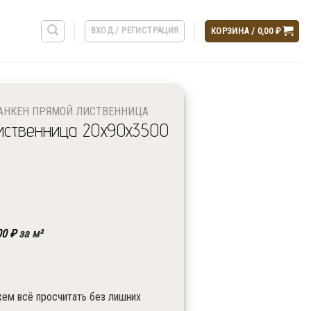
ВХОД / РЕГИСТРАЦИЯ
КОРЗИНА /
0,00
₽
АНКЕН ПРЯМОЙ ЛИСТВЕННИЦА
иственница 20x90x3500
00
₽
за м²
орт
жем всё просчитать без лишних