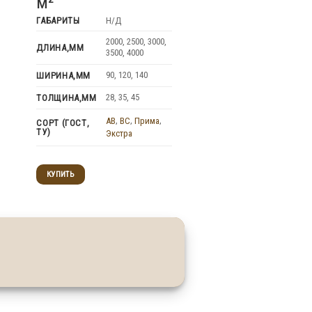
м²
742,00
₽
ГАБАРИТЫ
Н/Д
2000, 250
ДЛИНА,ММ
3500, 40
2000, 2500, 3000,
ДЛИНА,ММ
3500, 4000
142
ШИРИНА,ММ
90, 120, 140
ШИРИНА,ММ
28, 35
ТОЛЩИНА,ММ
28, 35, 45
ТОЛЩИНА,ММ
AB
,
BC
,
СОРТ (ГОСТ,
ТУ)
Экстра
AB
,
BC
,
Прима
,
СОРТ (ГОСТ,
ТУ)
Экстра
КУПИТЬ
КУПИТЬ