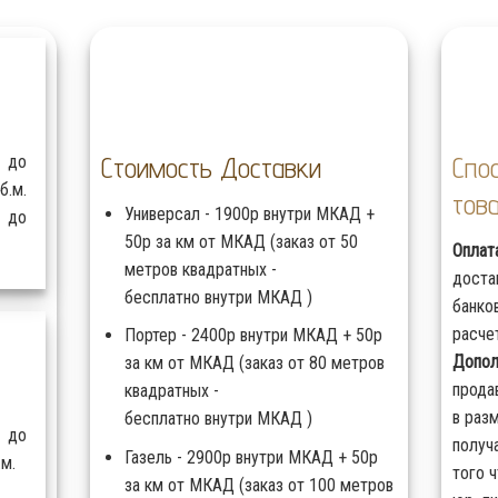
Стоимость Доставки
Спо
 до
.м.
тов
Универсал - 1900р внутри МКАД +
 до
50р за км от МКАД (заказ от 50
Оплат
метров квадратных -
доста
бесплатно внутри МКАД )
банко
расче
Портер - 2400р внутри МКАД + 50р
Допол
за км от МКАД (заказ от 80 метров
прода
квадратных -
в раз
бесплатно внутри МКАД )
 до
получ
Газель - 2900р внутри МКАД + 50р
.м.
того 
за км от МКАД (заказ от 100 метров