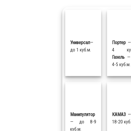
Универсал
—
Портер
—
до 1 куб.м.
4 куб
Газель
—
4-5 куб.м.
Манипулятор
КАМАЗ
—
— до 8-9
18-20 куб
куб.м.