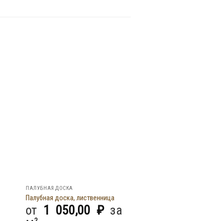
ПАЛУБНАЯ ДОСКА
ТЕРРАСНАЯ ДОСКА
Террасная дос
Палубная доска, лиственница
лиственницы 28x142x2
от
1 050,00
₽
за
Прима