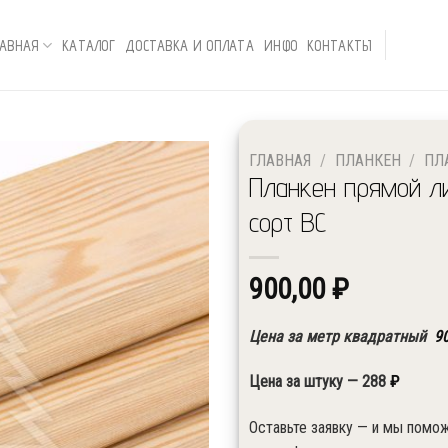
ЛАВНАЯ
КАТАЛОГ
ДОСТАВКА И ОПЛАТА
ИНФО
КОНТАКТЫ
ГЛАВНАЯ
/
ПЛАНКЕН
/
ПЛ
Планкен прямой л
сорт ВС
900,00
₽
Цена за метр квадратный
9
Цена за штуку — 288
₽
↓ Выберите необходимые размеры и с
Оставьте заявку — и мы помо