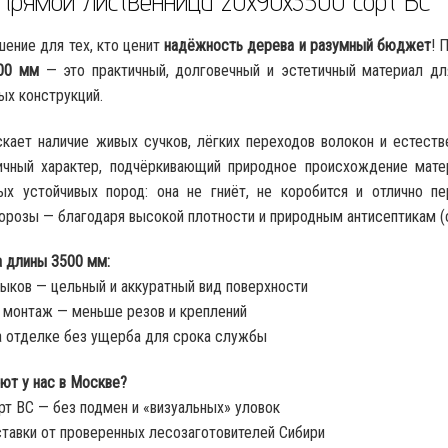
прямой лиственница 20x90x3500 сорт ВС
ение для тех, кто ценит
надёжность дерева и разумный бюджет
! 
00 мм
— это практичный, долговечный и эстетичный материал для
ых конструкций.
кает наличие живых сучков, лёгких переходов волокон и естеств
тичный характер, подчёркивающий природное происхождение мате
ых устойчивых пород: она не гниёт, не коробится и отлично п
орозы — благодаря высокой плотности и природным антисептикам (
 длины 3500 мм:
ков — цельный и аккуратный вид поверхности
 монтаж — меньше резов и креплений
 отделке без ущерба для срока службы
ют у нас в Москве?
рт ВС — без подмен и «визуальных» уловок
тавки от проверенных лесозаготовителей Сибири