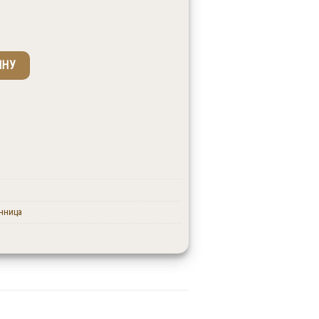
ой лиственница 20x90x3500 сорт ВС
ИНУ
ах.
нница