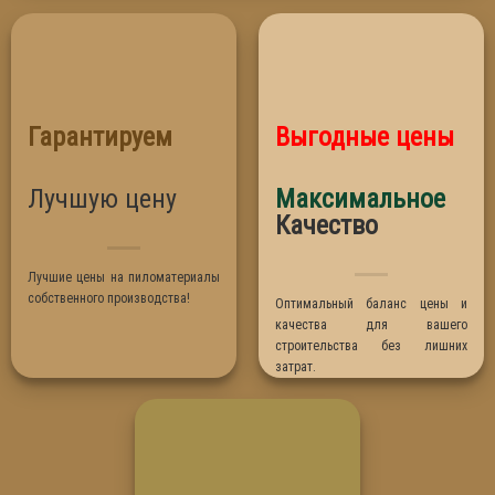
Кедр
Фасад дома
Липа
Лиственница
Ольха
Гарантируем
Выгодные цены
Осина
Сосна
Лучшую цену
Максимальное
Термо Абаш
Качество
Термо Липа
Лучшие цены на пиломатериалы
собственного производства!
Оптимальный баланс цены и
качества для вашего
строительства без лишних
затрат.