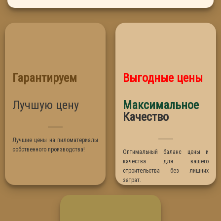
Береза
Стены и потолок
Кедр
Фасад дома
Липа
Лиственница
Ольха
Гарантируем
Выгодные цены
Осина
Сосна
Лучшую цену
Максимальное
Термо Абаш
Качество
Термо Липа
Лучшие цены на пиломатериалы
собственного производства!
Оптимальный баланс цены и
качества для вашего
строительства без лишних
затрат.