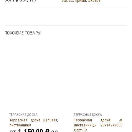
СОРТ (ГОСТ, ТУ)
AB
,
BC
,
Прима
,
Экстра
ПОХОЖИЕ ТОВАРЫ
ТЕРРАСНАЯ ДОСКА
ТЕРРАСНАЯ ДОСКА
Террасная доска Вельвет,
Террасная доска из
лиственница
лиственницы 28x142x2000
Сорт BC
от
1 150,00
₽
за