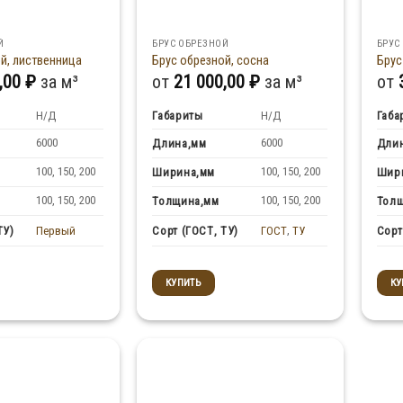
Й
БРУС ОБРЕЗНОЙ
БРУС
й, лиственница
Брус обрезной, сосна
Брус
,00
₽
за м³
от
21 000,00
₽
за м³
от
Н/Д
Габариты
Н/Д
Габа
6000
6000
Длина,мм
Дли
100, 150, 200
100, 150, 200
Ширина,мм
Шир
100, 150, 200
100, 150, 200
Толщина,мм
Тол
Первый
ГОСТ
,
ТУ
ТУ)
Сорт (ГОСТ, ТУ)
Сорт
КУПИТЬ
КУ