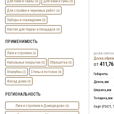
Для бани и сауны
Для бани и суны
(0)
(0)
Для стройки и черновых работ
(6)
Заборы и ограждения
(0)
Настил для террас и площадок
(0)
ПРИМЕНИМОСТЬ
Лаги и стропила
(6)
ДОСКА ОБРЕЗН
Доска обрезн
Напольные покрытия
Обрешётка
(0)
(0)
от
411,7
Опалубка
Стены и потолок
(2)
(0)
Габариты
Фасад дома
(0)
Длина,мм
Ширина,мм
РЕГИОНАЛЬНОСТЬ
Толщина,мм
Лаги и стропила в Домодедово
(6)
Сорт (ГОСТ, 