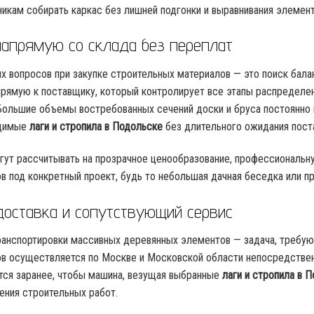
никам собирать каркас без лишней подгонки и выравнивания элемент
напрямую со склада без переплат
ых вопросов при закупке строительных материалов — это поиск бал
рямую к поставщику, который контролирует все этапы распределен
Большие объемы востребованных сечений доски и бруса постоянно н
одимые
лаги и стропила в Подольске
без длительного ожидания поста
гут рассчитывать на прозрачное ценообразование, профессиональн
в под конкретный проект, будь то небольшая дачная беседка или п
доставка и сопутствующий сервис
ранспортировки массивных деревянных элементов — задача, требую
в осуществляется по Москве и Московской области непосредственн
ся заранее, чтобы машина, везущая выбранные
лаги и стропила в 
ения строительных работ.