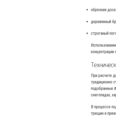
обрезная доск
деревянный бр
строганый пог
Использование
концентрации 
Техничес
При расчете д
традиционно с
подобранные
снегопадах, х
В процессе по
трещин и приз