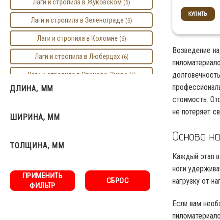
Лаги и стропила в Жуковском
(6)
КУПИТЬ
Лаги и стропила в Зеленограде
(6)
Лаги и стропила в Коломне
(6)
Возведение на
Лаги и стропила в Люберцах
(6)
пиломатериало
долговечность
Лаги и стропила в Орехово-Зуево
(6)
профессиональ
ДЛИНА, ММ
Лаги и стропила в Подольске
(6)
стоимость. От
Лаги и стропила в Реутове
не потеряет с
(6)
ШИРИНА, ММ
Лаги и стропила в Серпухове
(6)
Основа на
ТОЛЩИНА, ММ
Лаги и стропила в Электростали
(6)
Каждый этап в
Москва
(0)
ноги удержива
ПРИМЕНИТЬ
СБРОС
нагрузку от н
ФИЛЬТР
Если вам необ
пиломатериало