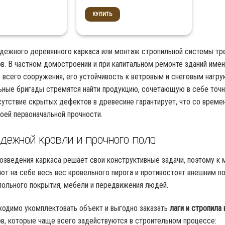
КУПИТЬ
дежного деревянного каркаса или монтаж стропильной системы тр
в. В частном домостроении и при капитальном ремонте зданий име
 всего сооружения, его устойчивость к ветровым и снеговым нагр
ные бригады стремятся найти продукцию, сочетающую в себе точн
сутствие скрытых дефектов в древесине гарантирует, что со врем
воей первоначальной прочности.
дежной кровли и прочного пола
озведения каркаса решает свои конструктивные задачи, поэтому к
ют на себе весь вес кровельного пирога и противостоят внешним п
апольного покрытия, мебели и передвижения людей.
ходимо укомплектовать объект и выгодно заказать
лаги и стропила
в, которые чаще всего задействуются в строительном процессе: