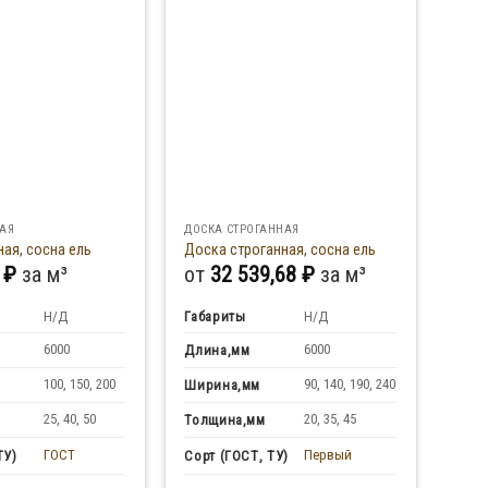
АЯ
ДОСКА СТРОГАННАЯ
ая, сосна ель
Доска строганная, сосна ель
6
₽
за м³
от
32 539,68
₽
за м³
Н/Д
Габариты
Н/Д
6000
6000
Длина,мм
100, 150, 200
90, 140, 190, 240
Ширина,мм
25, 40, 50
20, 35, 45
Толщина,мм
ГОСТ
Первый
ТУ)
Сорт (ГОСТ, ТУ)