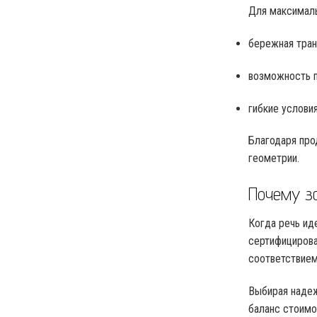
Для максималь
бережная тран
возможность п
гибкие услови
Благодаря про
геометрии.
Почему з
Когда речь ид
сертифицирова
соответствием
Выбирая надеж
баланс стоимо