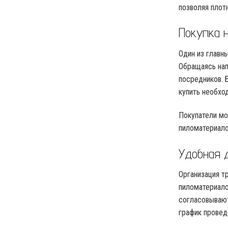
позволяя плот
Покупка 
Один из главн
Обращаясь нап
посредников. 
купить необх
Покупатели мо
пиломатериало
Удобная 
Организация т
пиломатериало
согласовывают
график провед