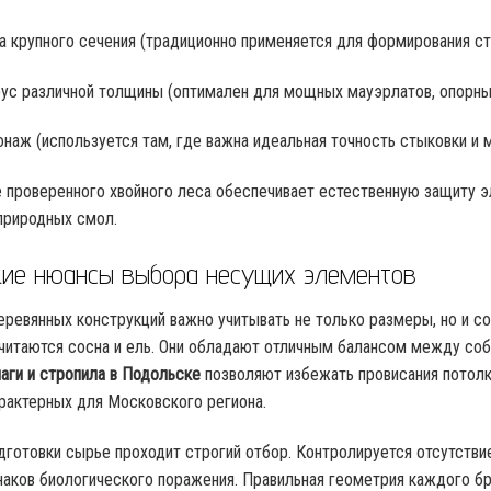
а крупного сечения (традиционно применяется для формирования ст
ус различной толщины (оптимален для мощных мауэрлатов, опорных
онаж (используется там, где важна идеальная точность стыковки и 
 проверенного хвойного леса обеспечивает естественную защиту 
природных смол.
кие нюансы выбора несущих элементов
еревянных конструкций важно учитывать не только размеры, но и 
читаются сосна и ель. Они обладают отличным балансом между соб
лаги и стропила в Подольске
позволяют избежать провисания потол
арактерных для Московского региона.
дготовки сырье проходит строгий отбор. Контролируется отсутстви
наков биологического поражения. Правильная геометрия каждого б