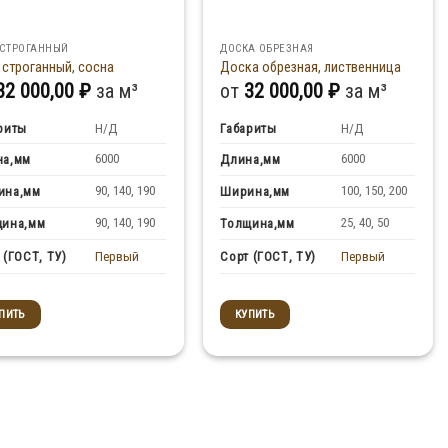
 СТРОГАННЫЙ
ДОСКА ОБРЕЗНАЯ
 строганный, сосна
Доска обрезная, лиственница
32 000,00
₽
за м³
от
32 000,00
₽
за м³
риты
Н/Д
Габариты
Н/Д
6000
6000
на,мм
Длина,мм
90, 140, 190
100, 150, 200
ина,мм
Ширина,мм
90, 140, 190
25, 40, 50
щина,мм
Толщина,мм
Первый
Первый
 (ГОСТ, ТУ)
Сорт (ГОСТ, ТУ)
ПИТЬ
КУПИТЬ